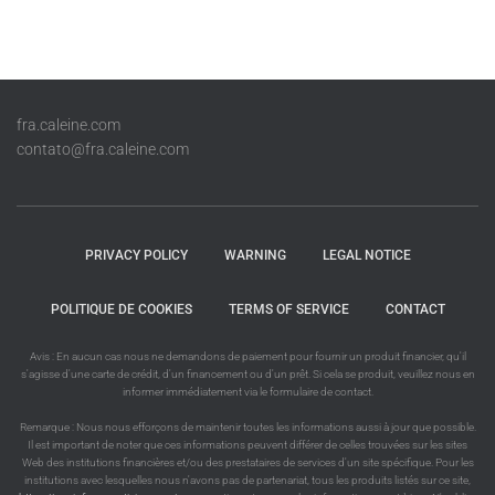
fra.caleine.com
contato@fra.caleine.com
PRIVACY POLICY
WARNING
LEGAL NOTICE
POLITIQUE DE COOKIES
TERMS OF SERVICE
CONTACT
Avis : En aucun cas nous ne demandons de paiement pour fournir un produit financier, qu'il
s'agisse d'une carte de crédit, d'un financement ou d'un prêt. Si cela se produit, veuillez nous en
informer immédiatement via le formulaire de contact.
Remarque : Nous nous efforçons de maintenir toutes les informations aussi à jour que possible.
Il est important de noter que ces informations peuvent différer de celles trouvées sur les sites
Web des institutions financières et/ou des prestataires de services d'un site spécifique. Pour les
institutions avec lesquelles nous n'avons pas de partenariat, tous les produits listés sur ce site,