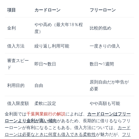
項目
カードローン
フリーローン
やや高め（最大年18％程
金利
比較的低め
度）
借入方法
繰り返し利用可能
一度きりの借入
審査スピー
即日〜数日
数日〜1週間
ド
原則自由だが申告が
利用目的
自由
必要
借入限度額
柔軟に設定
やや高額も可能
金利面では
千葉興業銀行の解説
によれば、
カードローンはフリー
ローンより金利が高い傾向
があるため、長期的に借りるならフリ
ーローンが有利になることもある。借入方法については、
カード
ローンは必要なときに何度も借入できる柔軟性
が魅力だが、
フリ