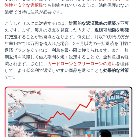
険性と安全な選択肢
でも指摘されているように、法的保護のない
業者では特に注意が必要です。
こうしたリスクに対処するには、
計画的な返済戦略の構築
が不可
欠です。まず、毎月の収支を見直したうえで、
返済可能額を明確
に把握
することが出発点となります。例えば、月収20万円の方が
年率18%で10万円を借入れた場合、3ヶ月以内の一括返済を目標に
返済プランを立てれば、利息を最小限に抑えられます。また、
短
期返済を意識
して借入期間を短く設定することで、金利負担も軽
減されます。さらに、
カードローンとフリーローンの違い
を理解
して、より低金利で返済しやすい商品を選ぶことも
効果的な対策
です。