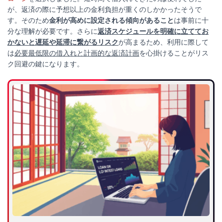
が、返済の際に予想以上の金利負担が重くのしかかったそうで
す。そのため
金利が高めに設定される傾向があること
は事前に十
分な理解が必要です。さらに
返済スケジュールを明確に立ててお
かないと遅延や延滞に繋がるリスク
が高まるため、利用に際して
は
必要最低限の借入れと計画的な返済計画
を心掛けることがリス
ク回避の鍵になります。