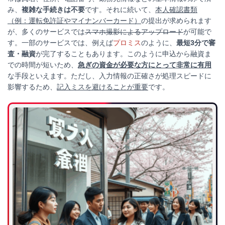
み、
複雑な手続きは不要
です。それに続いて、
本人確認書類
（例：運転免許証やマイナンバーカード）
の提出が求められます
が、多くのサービスでは
スマホ撮影によるアップロード
が可能で
す。一部のサービスでは、例えば
プロミス
のように、
最短3分で審
査・融資
が完了することもあります。このように申込から融資ま
での時間が短いため、
急ぎの資金が必要な方にとって非常に有用
な手段といえます。ただし、入力情報の正確さが処理スピードに
影響するため、
記入ミスを避けることが重要
です。