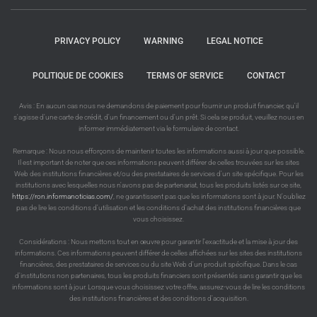
PRIVACY POLICY
WARNING
LEGAL NOTICE
POLITIQUE DE COOKIES
TERMS OF SERVICE
CONTACT
Avis : En aucun cas nous ne demandons de paiement pour fournir un produit financier, qu'il
s'agisse d'une carte de crédit, d'un financement ou d'un prêt. Si cela se produit, veuillez nous en
informer immédiatement via le formulaire de contact.
Remarque : Nous nous efforçons de maintenir toutes les informations aussi à jour que possible.
Il est important de noter que ces informations peuvent différer de celles trouvées sur les sites
Web des institutions financières et/ou des prestataires de services d'un site spécifique. Pour les
institutions avec lesquelles nous n'avons pas de partenariat, tous les produits listés sur ce site,
https://ron.informanoticias.com/
, ne garantissent pas que les informations sont à jour. N'oubliez
pas de lire les conditions d'utilisation et les conditions d'achat des institutions financières que
vous choisissez.
Considérations : Nous mettons tout en œuvre pour garantir l'exactitude et la mise à jour des
informations. Ces informations peuvent différer de celles affichées sur les sites des institutions
financières, des prestataires de services ou du site Web d'un produit spécifique. Dans le cas
d'institutions non partenaires, tous les produits financiers sont présentés sans garantir que les
informations sont à jour. Lorsque vous choisissez votre offre, assurez-vous de lire les conditions
des institutions financières et des conditions d'acquisition.