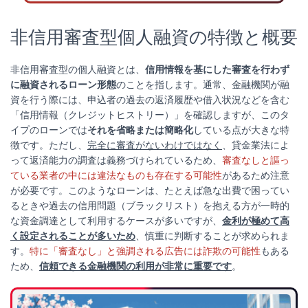
非信用審査型個人融資の特徴と概要
非信用審査型の個人融資とは、
信用情報を基にした審査を行わず
に融資されるローン形態
のことを指します。通常、金融機関が融
資を行う際には、申込者の過去の返済履歴や借入状況などを含む
「信用情報（クレジットヒストリー）」を確認しますが、このタ
イプのローンでは
それを省略または簡略化
している点が大きな特
徴です。ただし、
完全に審査がないわけではなく
、貸金業法によ
って返済能力の調査は義務づけられているため、
審査なしと謳っ
ている業者の中には違法なものも存在する可能性
があるため注意
が必要です。このようなローンは、たとえば急な出費で困ってい
るときや過去の信用問題（ブラックリスト）を抱える方が一時的
な資金調達として利用するケースが多いですが、
金利が極めて高
く設定されることが多いため
、慎重に判断することが求められま
す。
特に「審査なし」と強調される広告には詐欺の可能性
もある
ため、
信頼できる金融機関の利用が非常に重要です
。