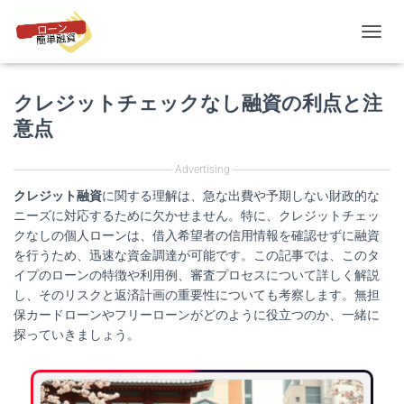
T
O
G
クレジットチェックなし融資の利点と注
G
L
意点
E
N
A
Advertising
V
クレジット融資
に関する理解は、急な出費や予期しない財政的な
I
ニーズに対応するために欠かせません。特に、クレジットチェッ
G
A
クなしの個人ローンは、借入希望者の信用情報を確認せずに融資
T
を行うため、迅速な資金調達が可能です。この記事では、このタ
I
イプのローンの特徴や利用例、審査プロセスについて詳しく解説
O
し、そのリスクと返済計画の重要性についても考察します。無担
N
保カードローンやフリーローンがどのように役立つのか、一緒に
探っていきましょう。