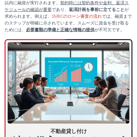
以内に融資が実行されます。
契約時には契約条件や金利、返済ス
ケジュールの確認が重要
であり、
返済計画を事前に立てること
が
求められます。例えば、
SMBCのローン審査の流れ
では、融資まで
のステップが明確に示されています。スムーズに資金を受け取る
ためには、
必要書類の準備と正確な情報の提供
が不可欠です。
不動産貸し付け