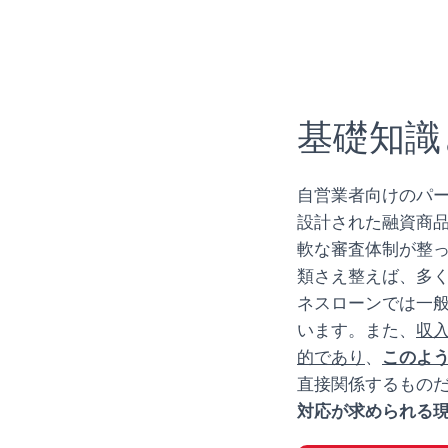
基礎知識
自営業者向けのパ
設計された融資商
軟な審査体制が整
類さえ整えば、多
ネスローンでは一
います。また、
収
的であり
、
このよ
直接関係するもの
対応が求められる