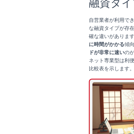
融資タイ
自営業者が利用で
な融資タイプが存
確な違いがありま
に時間がかかる
傾
ドが非常に速い
の
ネット専業型は利
比較表を示します