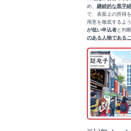
め、
継続的な黒字
で、表面上の所得
用意を徹底するよ
が低い申込者
と判
のある人物である