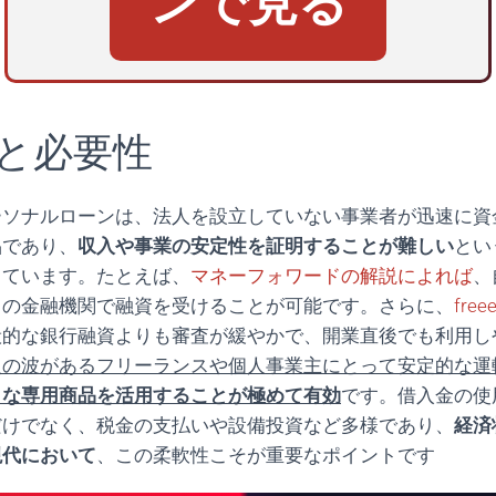
ンで見る
と必要性
ーソナルローンは、法人を設立していない事業者が迅速に資
品であり、
収入や事業の安定性を証明することが難しい
とい
っています。たとえば、
マネーフォワードの解説によれば
、
くの金融機関で融資を受けることが可能です。さらに、
fre
般的な銀行融資よりも審査が緩やかで、開業直後でも利用し
入の波があるフリーランスや個人事業主にとって安定的な運
うな専用商品を活用することが極めて有効
です。借入金の使
だけでなく、税金の支払いや設備投資など多様であり、
経済
現代において
、この柔軟性こそが重要なポイントです