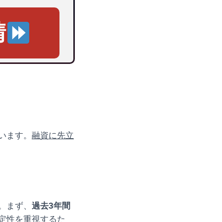
請
います。
融資に先立
。まず、
過去3年間
定性を重視するた