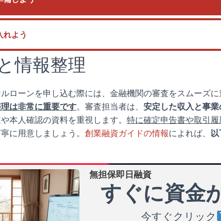
入れよう
と情報整理
ナルローンを申し込む際には、金融機関の審査をスムーズに
整理は非常に重要です
。審査担当者は、
安定した収入と事業
支や本人確認の資料を重視します。
特に確定申告書や取引履
丁寧に用意しましょう。
創業融資ガイドの情報
によれば、
以
：
無担保即日融資
すぐに資金
今すぐクリック