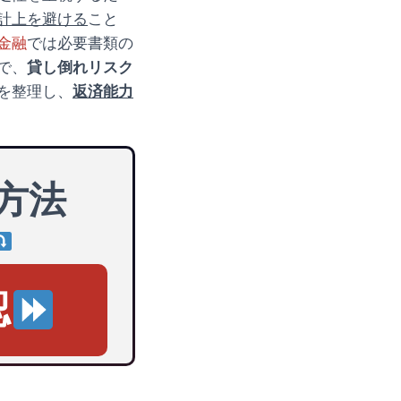
計上を避ける
こと
金融
では必要書類の
で、
貸し倒れリスク
を整理し、
返済能力
方法
認