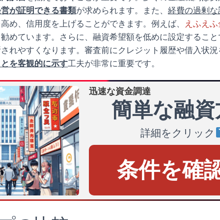
経営が証明できる書類
が求められます。また、
経費の過剰な
を高め、信用度を上げることができます。例えば、
えふえふ
う勧めています。さらに、融資希望額を低めに設定すること
断されやすくなります。審査前にクレジット履歴や借入状況
ことを客観的に示す
工夫が非常に重要です。
迅速な資金調達
簡単な融資
詳細をクリック
条件を確