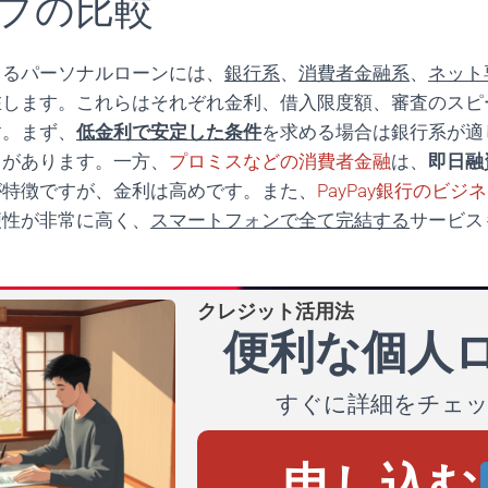
プの比較
きるパーソナルローンには、
銀行系
、
消費者金融系
、
ネット
在します。これらはそれぞれ金利、借入限度額、審査のスピ
す。まず、
低金利で安定した条件
を求める場合は銀行系が適
向があります。一方、
プロミスなどの消費者金融
は、
即日融
が特徴ですが、金利は高めです。また、
PayPay銀行のビジ
便性が非常に高く、
スマートフォンで全て完結する
サービス
。
クレジット活用法
便利な個人
すぐに詳細をチェ
申し込む