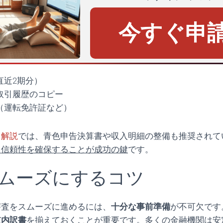
今すぐ申
直近2期分）
取引履歴のコピー
（運転免許証など）
る解説
では、青色申告決算書や収入明細の整備も推奨されて
と信頼性を確保することが成功の鍵
です。
ムーズにするコツ
審査をスムーズに進めるには、
十分な事前準備
が不可欠です
支内訳書
を揃えておくことが重要です。多くの金融機関は安