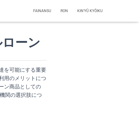
FAINANSU
RON
KIN’YŪ KYŌIKU
ルローン
達を可能にする重要
利用のメリットにつ
ーン商品としての
融機関の選択肢につ