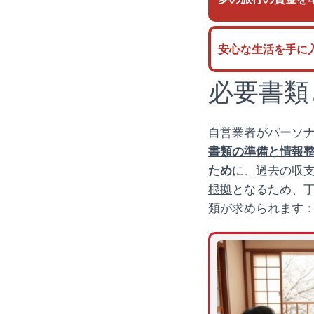
安心な生活を手に
必要書類
自営業者がパーソ
書類の準備と情報
ため
に、過去の収
根拠
となるため、
類が求められます